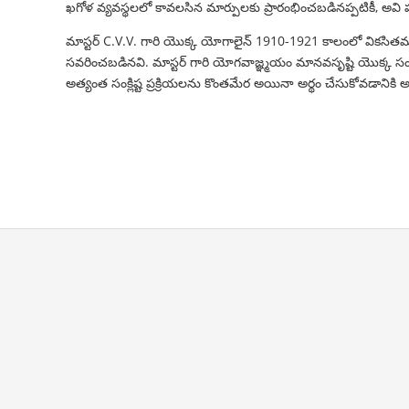
ఖగోళ వ్యవస్థలలో కావలసిన మార్పులకు ప్రారంభించబడినప్పటికీ, అవి
మాస్టర్ C.V.V. గారి యొక్క యోగాలైన్ 1910-1921 కాలంలో వికసి
సవరించబడినవి. మాస్టర్ గారి యోగవాజ్ఞ్మయం మానవసృష్టి యొక్క సంక
అత్యంత సంక్లిష్ట ప్రక్రియలను కొంతమేర అయినా అర్థం చేసుకోవడానికి అ