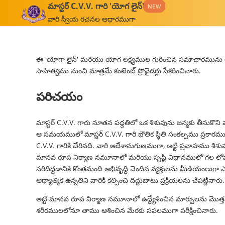
మాస్టర్ C.V.V. గారి 'యోగ లైన్'
NEW
వారి స్వీయ రచనల ఆధారముగా
ఈ 'యోగా లైన్' మరియు యోగ లక్ష్యముల గురించిన సమాచారమును అ
సాహిత్యము నుంచి మాత్రమే కంటెంట్ ప్రొవైడర్లు సేకరించినారు.
పరిచయం
మాస్టర్ C.V.V. గారు నూతన పద్దతిలో ఒక శిశువును జన్మకు తీసుకొని
ఆ సమయములో మాస్టర్ C.V.V. గారి భౌతిక స్థితి సంకల్పము ప్రకారము, స
C.V.V. గారికి చేరినది. వారి ఆదేశానుగుణముగా, అట్టి ప్రవాహము శిశువ
మానవ రూప నిర్మాణ నమూనాలో మరియు సృష్టి విధానములో గల లోప
సరిదిద్దడానికి కొంతమంది అభివృద్ధి చెందిన వ్యక్తులను మీడియంలుగా
ఆధ్యాత్మిక ఉన్నతిని వారికి కల్పించి దిద్దుబాటు ప్రక్రియలను చేపట్టినారు.
అట్టి మానవ రూప నిర్మాణ నమూనాలో ఉద్ధ్యేశించిన మార్పులను మొత
శరీరములలోనూ తాము ఆశించిన మేరకు సఫలముగా పరీక్షించినారు.