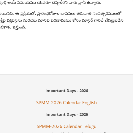
 పూర్తి అయే సమయము యెవరూ చెప్పలేరని వారు వ్రాసి ఉన్నారు.
తమయినది. ఈ ప్రక్రియలో, ప్రారంభరోజుల భావనలు తరువాతి సంవత్సరములలో
్లిష్ట వ్యవస్థను మరియు మానవ పరిణామము కోసం మాస్టర్ గారిచే చేపట్టబడిన
వకాశం ఇస్తుంది.
Important Days – 2026
SPMM-2026 Calendar English
Important Days – 2026
SPMM-2026 Calendar Telugu