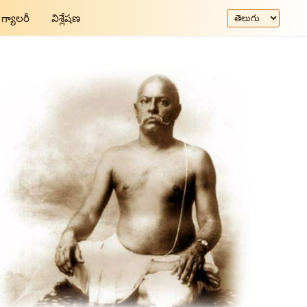
గ్యాలరీ
విశ్లేషణ