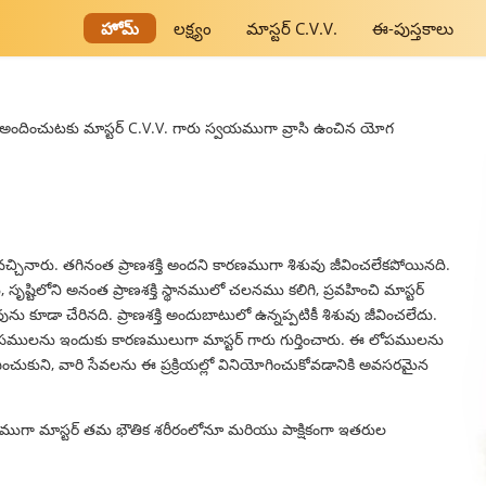
హోమ్
లక్ష్యం
మాస్టర్ C.V.V.
ఈ-పుస్తకాలు
ందించుటకు మాస్టర్ C.V.V. గారు స్వయముగా వ్రాసి ఉంచిన యోగ
 వచ్చినారు. తగినంత ప్రాణశక్తి అందని కారణముగా శిశువు జీవించలేకపోయినది.
ృష్టిలోని అనంత ప్రాణశక్తి స్థానములో చలనము కలిగి, ప్రవహించి మాస్టర్
ును కూడా చేరినది. ప్రాణశక్తి అందుబాటులో ఉన్నప్పటికీ శిశువు జీవించలేదు.
ములను ఇందుకు కారణములుగా మాస్టర్ గారు గుర్తించారు. ఈ లోపములను
 ఎంచుకుని, వారి సేవలను ఈ ప్రక్రియల్లో వినియోగించుకోవడానికి అవసరమైన
్తముగా మాస్టర్ తమ భౌతిక శరీరంలోనూ మరియు పాక్షికంగా ఇతరుల